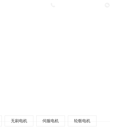
咨询热线：
18382966432
联系我们
阿里店铺
淘宝店铺
无刷电机
伺服电机
轮毂电机